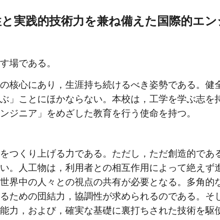
性と実践的技術力を兼ね備えた国際的エン
促す場である。
長の核心にあり，生涯持ち続けるべき姿勢である。健
学ぶ」ことにほかならない。本校は，工学を学ぶ志を
エンジニア」をめざした教育を行う使命を持つ。
形をつくり上げる力である。ただし，ただ創造的であ
ない。人工物は，利用者との相互作用によって絶えず
は世界中の人々との視点の共有が必要となる。多角的
するための団結力，協調性が求められるのである。そ
る能力，および，確実な基礎に裏打ちされた技術を駆